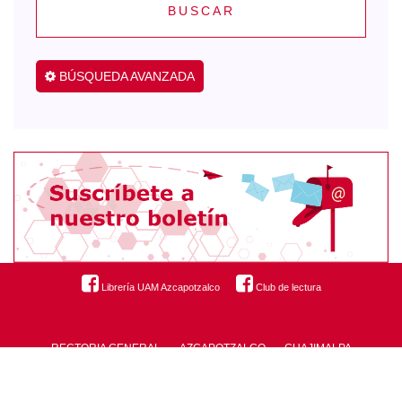
BUSCAR
BÚSQUEDA AVANZADA
Librería UAM Azcapotzalco
Club de lectura
RECTORIA GENERAL
AZCAPOTZALCO
CUAJIMALPA
IZTAPALAPA
LERMA
XOCHIMILCO
© COSECOM UAMX, SDS 2021