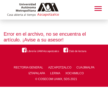
Error en el archivo, no se encuentra el
artículo. ¡Avise a su asesor!
Librería UAM Azcapotzalco
Club de lectura
RECTORIA GENERAL
AZCAPOTZALCO
CUAJIMALPA
IZTAPALAPA
LERMA
XOCHIMILCO
© COSECOM UAMX, SDS 2021