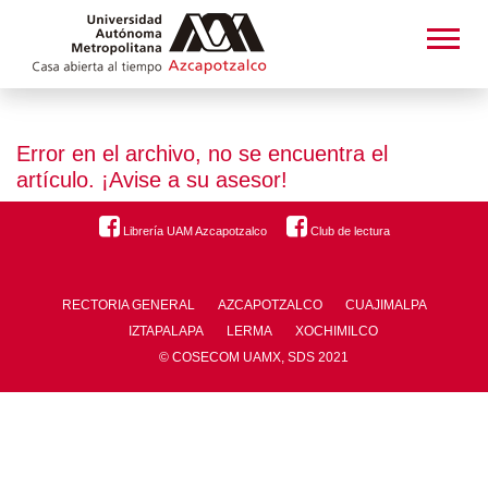
Error en el archivo, no se encuentra el
artículo. ¡Avise a su asesor!
Librería UAM Azcapotzalco
Club de lectura
RECTORIA GENERAL
AZCAPOTZALCO
CUAJIMALPA
IZTAPALAPA
LERMA
XOCHIMILCO
© COSECOM UAMX, SDS 2021