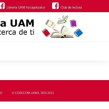
Librería UAM Azcapotzalco
Club de lectura
CO
© COSECOM UAMX, SDS 2021