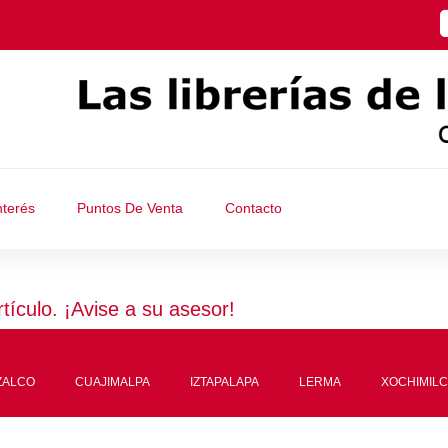
nterés
Puntos De Venta
Contacto
rtículo. ¡Avise a su asesor!
ZALCO
CUAJIMALPA
IZTAPALAPA
LERMA
XOCHIMIL