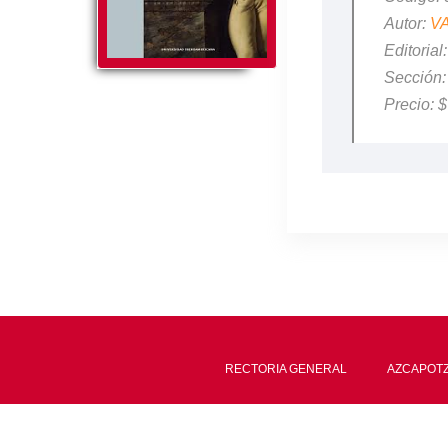
Autor:
V
Editori
Sección
Precio: 
RECTORIA GENERAL
AZCAPOT